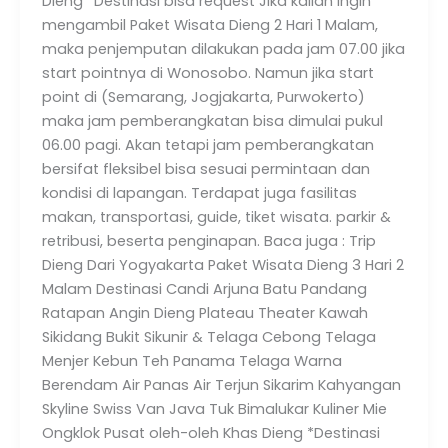
Dieng *Destinasi bisa request Jika kalian ingin
mengambil Paket Wisata Dieng 2 Hari 1 Malam,
maka penjemputan dilakukan pada jam 07.00 jika
start pointnya di Wonosobo. Namun jika start
point di (Semarang, Jogjakarta, Purwokerto)
maka jam pemberangkatan bisa dimulai pukul
06.00 pagi. Akan tetapi jam pemberangkatan
bersifat fleksibel bisa sesuai permintaan dan
kondisi di lapangan. Terdapat juga fasilitas
makan, transportasi, guide, tiket wisata. parkir &
retribusi, beserta penginapan. Baca juga : Trip
Dieng Dari Yogyakarta Paket Wisata Dieng 3 Hari 2
Malam Destinasi Candi Arjuna Batu Pandang
Ratapan Angin Dieng Plateau Theater Kawah
Sikidang Bukit Sikunir & Telaga Cebong Telaga
Menjer Kebun Teh Panama Telaga Warna
Berendam Air Panas Air Terjun Sikarim Kahyangan
Skyline Swiss Van Java Tuk Bimalukar Kuliner Mie
Ongklok Pusat oleh-oleh Khas Dieng *Destinasi