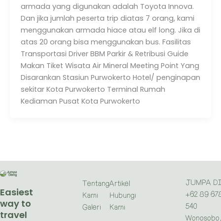
armada yang digunakan adalah Toyota Innova.
Dan jika jumlah peserta trip diatas 7 orang, kami
menggunakan armada hiace atau elf long. Jika di
atas 20 orang bisa menggunakan bus. Fasilitas
Transportasi Driver BBM Parkir & Retribusi Guide
Makan Tiket Wisata Air Mineral Meeting Point Yang
Disarankan Stasiun Purwokerto Hotel/ penginapan
sekitar Kota Purwokerto Terminal Rumah
Kediaman Pusat Kota Purwokerto
JUMPA D
Tentang
Artikel
Easiest
+62 89 67
Kami
Hubungi
way to
540
Galeri
Kami
travel
Wonosobo